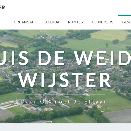
ER
ORGANISATIE
AGENDA
RUIMTES
GEBRUIKERS
GESC
IS DE WEI
WIJSTER
Daar Ontmoet Je Elkaar!