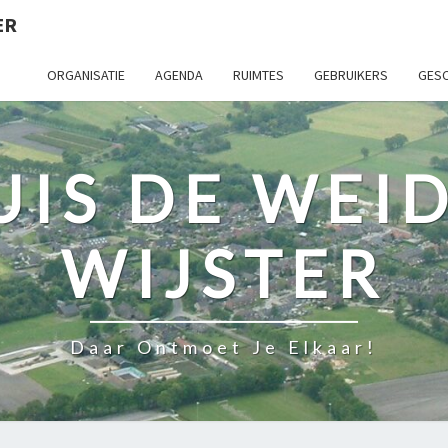
ER
ORGANISATIE
AGENDA
RUIMTES
GEBRUIKERS
GESC
IS DE WEI
WIJSTER
Daar Ontmoet Je Elkaar!