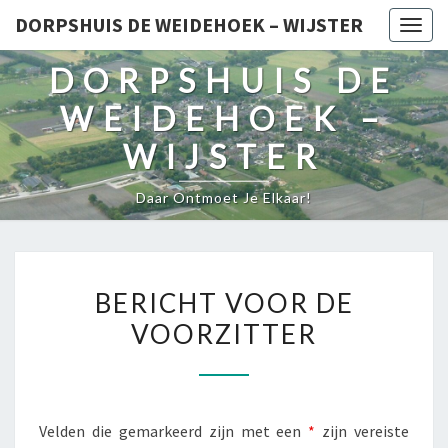
DORPSHUIS DE WEIDEHOEK – WIJSTER
Togg
navig
DORPSHUIS DE
WEIDEHOEK –
WIJSTER
Daar Ontmoet Je Elkaar!
BERICHT
BERICHT VOOR DE
VOOR
VOORZITTER
DE
VOORZITTER
Velden die gemarkeerd zijn met een
*
zijn vereiste