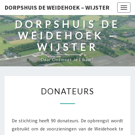
DORPSHUIS DE WEIDEHOEK – WIJSTER
Togg
navig
DORPSHUIS DE
WEIDEHOEK –
WIJSTER
Daar Ontmoet Je Elkaar!
DONATEURS
DONATEURS
De stichting heeft 90 donateurs. De opbrengst wordt
gebruikt om de voorzieningen van de Weidehoek te